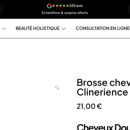
★★★★★
533 avis
Échantillons & surprise offerts
BEAUTÉ HOLISTIQUE
CONSULTATION EN LIGNE
Brosse chev
🔍
Clinerience
21,00
€
Cheveux Doux