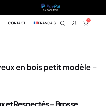
4 x sans frais
0
CONTACT
FRANÇAIS
eux en bois petit modèle –
 et Respectés – Brosse