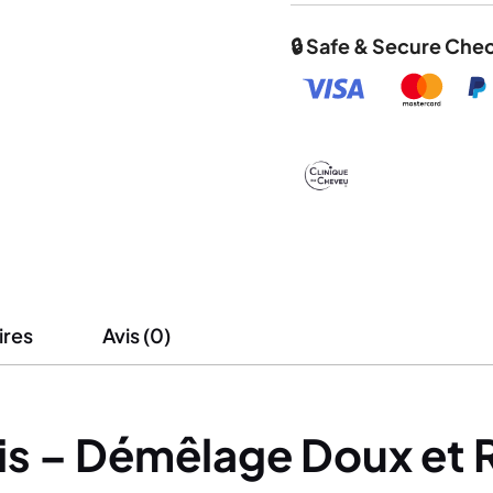
🔒 Safe & Secure Che
ires
Avis (0)
s – Démêlage Doux et R