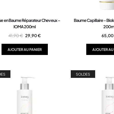
e en Baume Réparateur Cheveux –
Baume Capillaire – Bio
IOMA 200ml
200m
41,90
€
29,90
€
65,0
AJOUTER AU PANIER
AJOUTER AU
DES
SOLDES