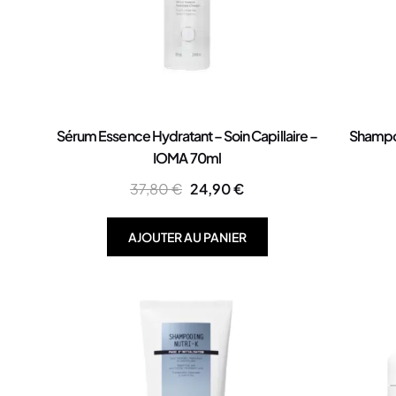
Sérum Essence Hydratant – Soin Capillaire –
Shampoi
IOMA 70ml
37,80
€
24,90
€
AJOUTER AU PANIER