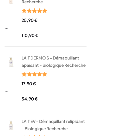
Recherche
Note
5.00
25,90
€
sur 5
–
110,90
€
LAIT DERMO S - Démaquillant
apaisant - Biologique Recherche
Note
5.00
17,90
€
sur 5
–
54,90
€
LAIT EV - Démaquillant relipidant
- Biologique Recherche