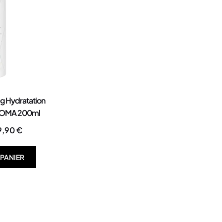
 Hydratation
 IOMA 200ml
9,90
€
 PANIER