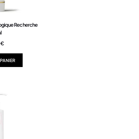
logique Recherche
l
0
€
 PANIER