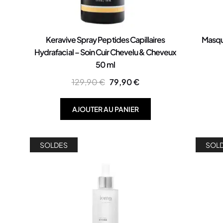
Keravive Spray Peptides Capillaires
Masqu
Hydrafacial – Soin Cuir Chevelu & Cheveux
50 ml
129,90
€
79,90
€
AJOUTER AU PANIER
SOLDES
SOL