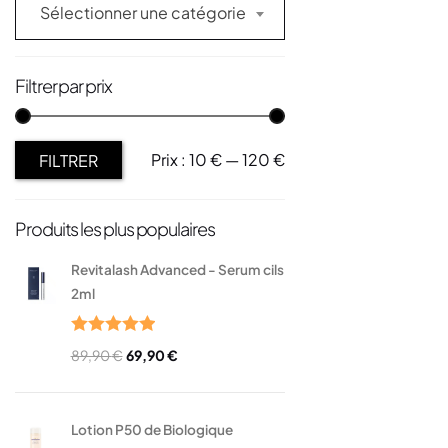
Sélectionner une catégorie
Filtrer par prix
Prix :
10 €
—
120 €
FILTRER
Produits les plus populaires
Revitalash Advanced - Serum cils
2ml
Note
5.00
89,90
€
69,90
€
sur 5
Lotion P50 de Biologique