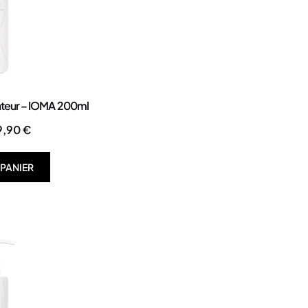
ateur – IOMA 200ml
9,90
€
 PANIER