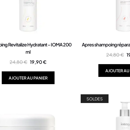
ng Revitalize Hydratant – IOMA 200
Apres shampoing répar
ml
24,80
€
1
24,80
€
19,90
€
AJOUTER AU
AJOUTER AU PANIER
SOLDES