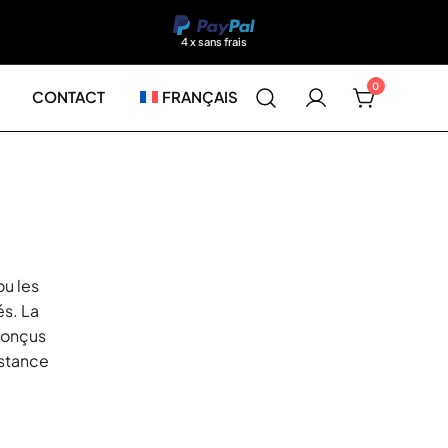
4 x sans frais
0
CONTACT
FRANÇAIS
ou les
és. La
conçus
istance