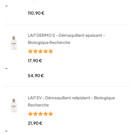
sur 5
–
110,90
€
LAIT DERMO S - Démaquillant apaisant -
Biologique Recherche
Note
5.00
17,90
€
sur 5
–
54,90
€
LAIT EV - Démaquillant relipidant - Biologique
Recherche
Note
5.00
21,90
€
sur 5
–