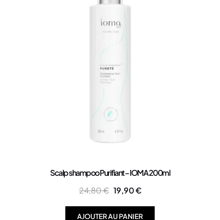
Scalp shampoo Purifiant – IOMA 200ml
24,80
€
19,90
€
AJOUTER AU PANIER