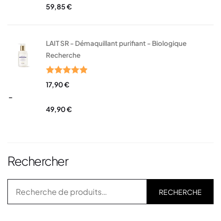
59,85
€
LAIT SR - Démaquillant purifiant - Biologique
Recherche
Note
5.00
17,90
€
sur 5
–
49,90
€
Rechercher
RECHERCHE