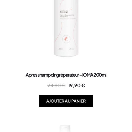
Apres shampoing réparateur – IOMA 200ml
24,80
€
19,90
€
AJOUTER AU PANIER