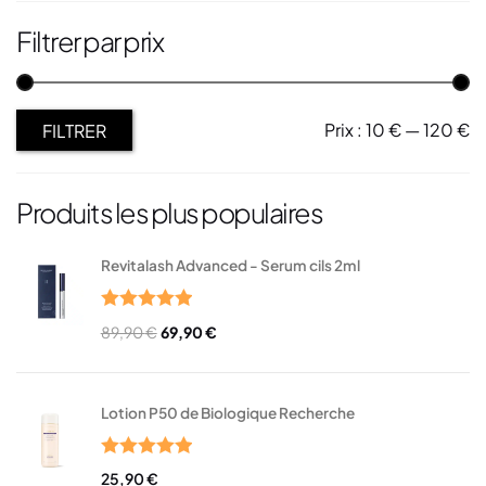
Filtrer par prix
Prix :
10 €
—
120 €
FILTRER
Produits les plus populaires
Revitalash Advanced - Serum cils 2ml
Note
5.00
89,90
€
69,90
€
sur 5
Lotion P50 de Biologique Recherche
Note
5.00
25,90
€