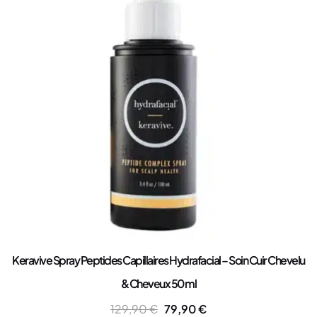
Keravive Spray Peptides Capillaires Hydrafacial – Soin Cuir Chevelu
& Cheveux 50 ml
129,90
€
79,90
€