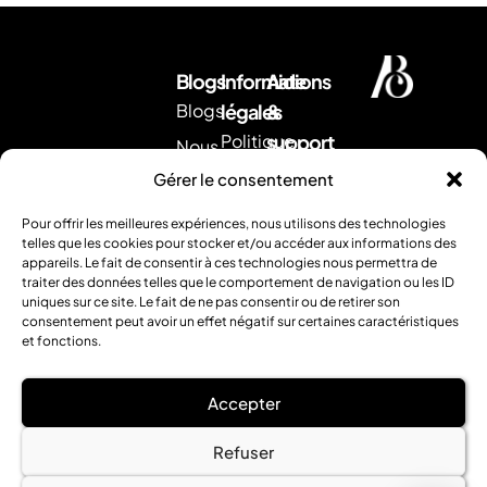
Blogs
Informations
Aide
Blogs
légales
&
Politique
support
Nous
d'expédition
Envoyez
contacter
Gérer le consentement
nous
CGV
Retour &
un
Pour offrir les meilleures expériences, nous utilisons des technologies
remboursement
Mentions
mail
.
telles que les cookies pour stocker et/ou accéder aux informations des
Ou
appareils. Le fait de consentir à ces technologies nous permettra de
légales
FAQ
traiter des données telles que le comportement de navigation ou les ID
contactez
uniques sur ce site. Le fait de ne pas consentir ou de retirer son
nous
consentement peut avoir un effet négatif sur certaines caractéristiques
par
et fonctions.
téléphone
:
0354952120
Accepter
.
Refuser