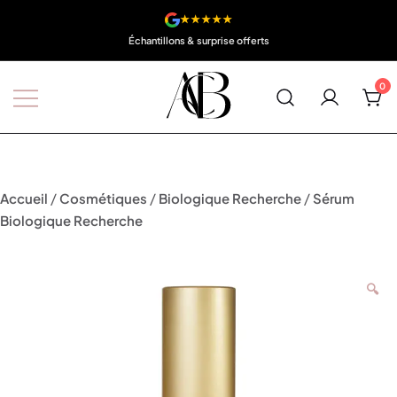
★★★★★
Échantillons & surprise offerts
0
Boutique A'Corps Beauté
/
/
/
Accueil
Cosmétiques
Biologique Recherche
Sérum
Biologique Recherche
🔍