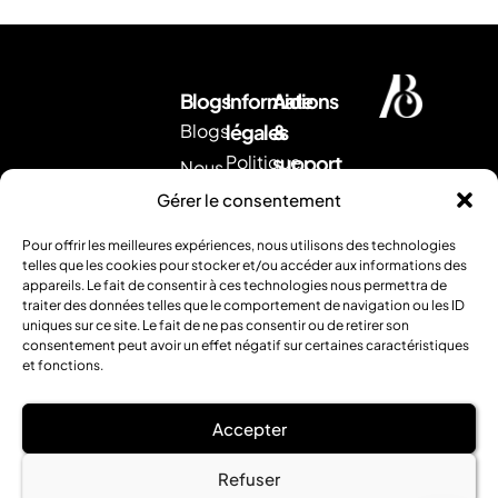
Blogs
Informations
Aide
Blogs
légales
&
Politique
support
Nous
d'expédition
Envoyez
contacter
Gérer le consentement
nous
CGV
Retour &
un
Pour offrir les meilleures expériences, nous utilisons des technologies
remboursement
Mentions
mail
.
telles que les cookies pour stocker et/ou accéder aux informations des
Ou
appareils. Le fait de consentir à ces technologies nous permettra de
légales
FAQ
traiter des données telles que le comportement de navigation ou les ID
contactez
uniques sur ce site. Le fait de ne pas consentir ou de retirer son
nous
consentement peut avoir un effet négatif sur certaines caractéristiques
par
et fonctions.
téléphone
:
Accepter
0354952120
.
Refuser