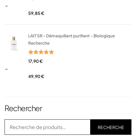
sur 5
–
59,85
€
LAIT SR - Démaquillant purifiant - Biologique
Recherche
Note
5.00
17,90
€
sur 5
–
49,90
€
Rechercher
RECHERCHE