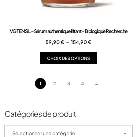
VG TENSIL – Sérum authentique liftant – Biologique Recherche
59,90
€
–
154,90
€
CHOIX DES OPTIONS
1
2
3
4
→
Catégories de produit
Sélectionner une catégorie