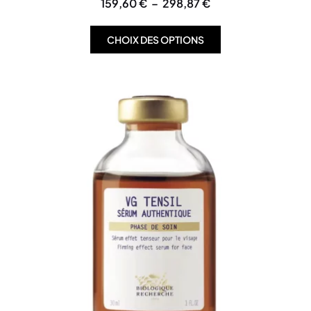
159,60
€
–
298,87
€
CHOIX DES OPTIONS