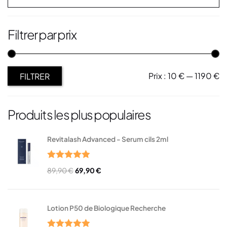
Filtrer par prix
Prix :
10 €
—
1190 €
FILTRER
Produits les plus populaires
Revitalash Advanced - Serum cils 2ml
Note
5.00
89,90
€
69,90
€
sur 5
Lotion P50 de Biologique Recherche