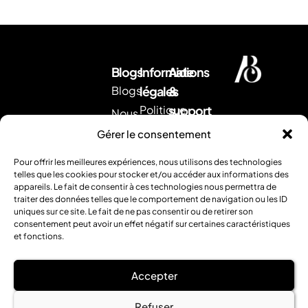
Blogs
Informations
Aide
Blogs
légales
&
Politique
support
Nous
d'expédition
Envoyez
contacter
Gérer le consentement
nous
CGV
Retour &
un
Pour offrir les meilleures expériences, nous utilisons des technologies
remboursement
Mentions
mail
.
telles que les cookies pour stocker et/ou accéder aux informations des
Ou
appareils. Le fait de consentir à ces technologies nous permettra de
légales
FAQ
traiter des données telles que le comportement de navigation ou les ID
contactez
uniques sur ce site. Le fait de ne pas consentir ou de retirer son
nous
consentement peut avoir un effet négatif sur certaines caractéristiques
par
et fonctions.
téléphone
:
0354952120
Accepter
.
Refuser