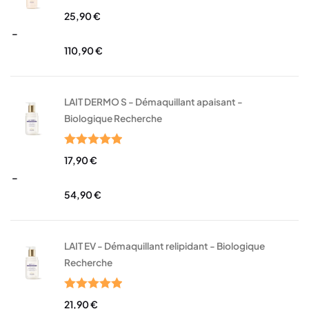
Note
5.00
25,90
€
sur 5
–
110,90
€
LAIT DERMO S - Démaquillant apaisant -
Biologique Recherche
Note
5.00
17,90
€
sur 5
–
54,90
€
LAIT EV - Démaquillant relipidant - Biologique
Recherche
Note
5.00
21,90
€