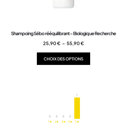
Shampoing Sébo rééquilibrant – Biologique Recherche
25,90
€
–
55,90
€
CHOIX DES OPTIONS
1
0
0
0
0
1★
2★
3★
4★
5★