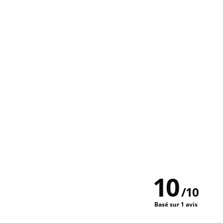
10
/
10
Basé sur 1 avis