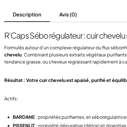
Description
Avis (0)
R’Caps Sébo régulateur : cuir chevelu s
Formulés autour d’un complexe régulateur du flux sébor
chevelu
. Combinant plusieurs extraits végétaux purifiant
tendance grasse, ou cheveux regraissant rapidement à cau
Résultat : Votre cuir chevelu est apaisé, purifié et équi
Actifs :
BARDANE
: propriétés purifiantes, et séborégulatri
PISSENLIT :
propriété dépurative (détox) et digestive