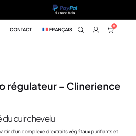
4 x sans frais
0
CONTACT
FRANÇAIS
 régulateur – Clinerience
é du cuir chevelu
tir d’un complexe d’extraits végétaux purifiants et