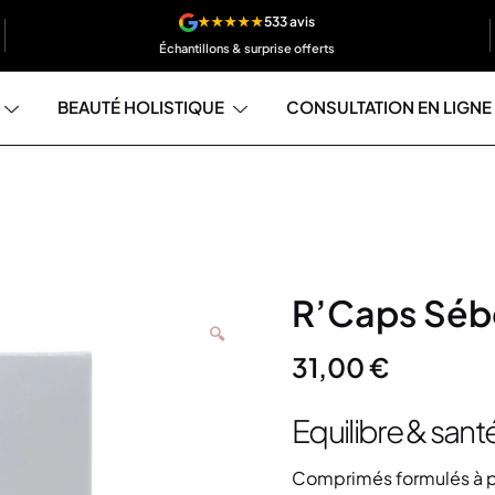
★★★★★
533 avis
Échantillons & surprise offerts
BEAUTÉ HOLISTIQUE
CONSULTATION EN LIGNE
R’Caps Sébo
🔍
31,00
€
Equilibre & sant
Comprimés formulés à par