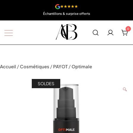
★★★★★
Échantillons & surprise offerts
0
Boutique A'Corps Beauté
/
/
/
Accueil
Cosmétiques
PAYOT
Optimale
SOLDES
🔍