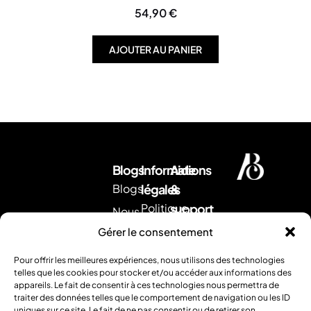
54,90
€
AJOUTER AU PANIER
Blogs
Informations
Aide
Blogs
légales
&
Politique
support
Nous
d'expédition
Envoyez
contacter
Gérer le consentement
nous
CGV
Retour &
un
Pour offrir les meilleures expériences, nous utilisons des technologies
remboursement
Mentions
mail
.
telles que les cookies pour stocker et/ou accéder aux informations des
Ou
appareils. Le fait de consentir à ces technologies nous permettra de
légales
FAQ
traiter des données telles que le comportement de navigation ou les ID
contactez
uniques sur ce site. Le fait de ne pas consentir ou de retirer son