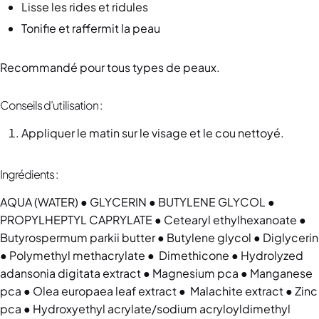
Lisse les rides et ridules
Tonifie et raffermit la peau
Recommandé pour tous types de peaux.
Conseils d’utilisation :
Appliquer le matin sur le visage et le cou nettoyé.
Ingrédients :
AQUA (WATER) ● GLYCERIN ● BUTYLENE GLYCOL ●
PROPYLHEPTYL CAPRYLATE ● Cetearyl ethylhexanoate ●
Butyrospermum parkii butter ● Butylene glycol ● Diglycerin
● Polymethyl methacrylate ● Dimethicone ● Hydrolyzed
adansonia digitata extract ● Magnesium pca ● Manganese
pca ● Olea europaea leaf extract ● Malachite extract ● Zinc
pca ● Hydroxyethyl acrylate/sodium acryloyldimethyl