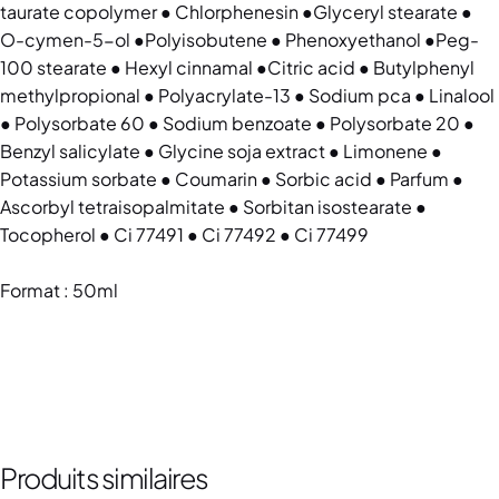
taurate copolymer ● Chlorphenesin ●Glyceryl stearate ●
O-cymen-5-ol ●Polyisobutene ● Phenoxyethanol ●Peg-
100 stearate ● Hexyl cinnamal ●Citric acid ● Butylphenyl
methylpropional ● Polyacrylate-13 ● Sodium pca ● Linalool
● Polysorbate 60 ● Sodium benzoate ● Polysorbate 20 ●
Benzyl salicylate ● Glycine soja extract ● Limonene ●
Potassium sorbate ● Coumarin ● Sorbic acid ● Parfum ●
Ascorbyl tetraisopalmitate ● Sorbitan isostearate ●
Tocopherol ● Ci 77491 ● Ci 77492 ● Ci 77499
Format : 50ml
Produits similaires