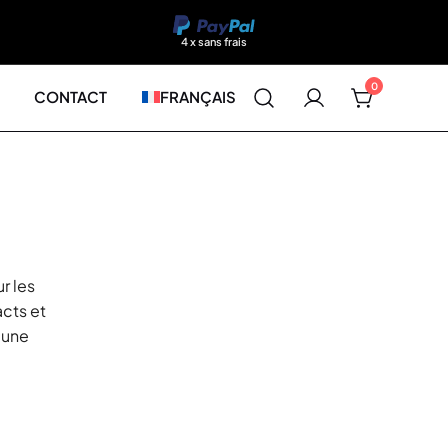
4 x sans frais
0
CONTACT
FRANÇAIS
r les
cts et
 une