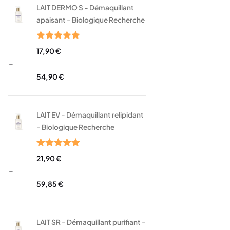
LAIT DERMO S - Démaquillant
apaisant - Biologique Recherche
Note
5.00
17,90
€
sur 5
–
54,90
€
LAIT EV - Démaquillant relipidant
- Biologique Recherche
Note
5.00
21,90
€
sur 5
–
59,85
€
LAIT SR - Démaquillant purifiant -