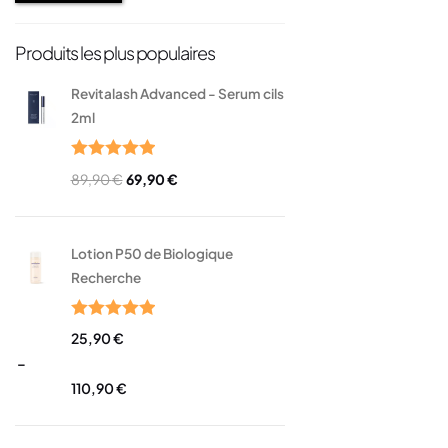
Produits les plus populaires
Revitalash Advanced - Serum cils
2ml
Note
5.00
89,90
€
69,90
€
sur 5
Lotion P50 de Biologique
Recherche
Note
5.00
25,90
€
sur 5
–
110,90
€