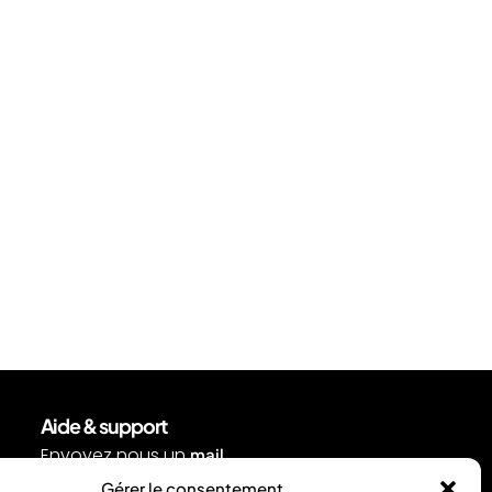
Aide & support
Envoyez nous un
.
mail
Ou contactez nous par
Gérer le consentement