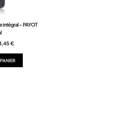
 intégral – PAYOT
l
8,45
€
 PANIER