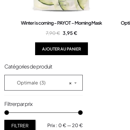
Winter is coming – PAYOT – Morning Mask
Opti
7,90
€
3,95
€
AJOUTER AU PANIER
Catégories de produit
Optimale (3)
×
Filtrer par prix
Prix :
0 €
—
20 €
FILTRER