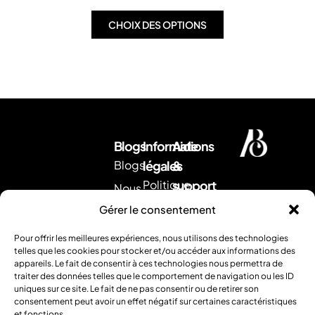
CHOIX DES OPTIONS
Blogs
Informations
Aide
Blogs
légales
&
Politique
support
Nous
d'expédition
Envoyez
contacter
Gérer le consentement
nous
CGV
Retour &
un
Pour offrir les meilleures expériences, nous utilisons des technologies
remboursement
Mentions
mail
.
telles que les cookies pour stocker et/ou accéder aux informations des
Ou
appareils. Le fait de consentir à ces technologies nous permettra de
légales
FAQ
traiter des données telles que le comportement de navigation ou les ID
contactez
uniques sur ce site. Le fait de ne pas consentir ou de retirer son
nous
consentement peut avoir un effet négatif sur certaines caractéristiques
par
et fonctions.