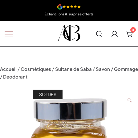
★★★★★
Échantillons & surprise offerts
0
Boutique A'Corps Beauté
/
/
/
Accueil
Cosmétiques
Sultane de Saba
Savon / Gommage
/ Déodorant
SOLDES
🔍