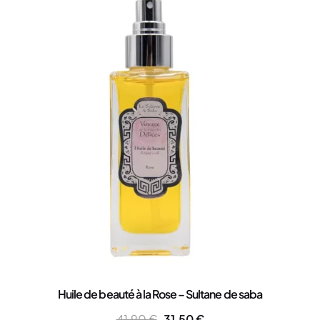
Huile de beauté à la Rose – Sultane de saba
41,90
€
31,50
€