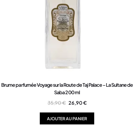
Brume parfumée Voyage sur la Route de Taj Palace – La Sultane de
Saba 200 ml
35,90
€
26,90
€
AJOUTER AU PANIER