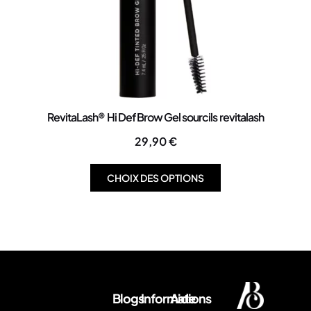
RevitaLash® Hi Def Brow Gel sourcils revitalash
29,90
€
CHOIX DES OPTIONS
Blogs
Informations
Aide