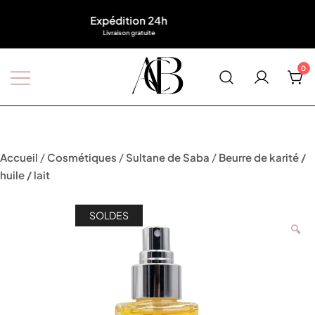
★★★★★
Échantillons & surprise offerts
0
Boutique A'Corps Beauté
/
/
/
Accueil
Cosmétiques
Sultane de Saba
Beurre de karité /
huile / lait
SOLDES
🔍