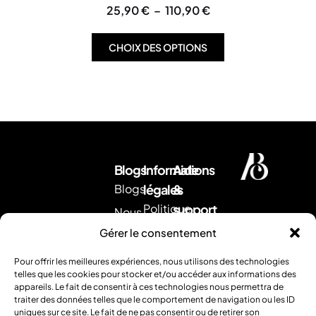
25,90
€
–
110,90
€
CHOIX DES OPTIONS
Blogs
Informations
Aide
Blogs
légales
&
Politique
support
Nous
d'expédition
Envoyez
contacter
Gérer le consentement
nous
CGV
Retour &
un
Pour offrir les meilleures expériences, nous utilisons des technologies
remboursement
Mentions
mail
.
telles que les cookies pour stocker et/ou accéder aux informations des
Ou
appareils. Le fait de consentir à ces technologies nous permettra de
légales
FAQ
traiter des données telles que le comportement de navigation ou les ID
contactez
uniques sur ce site. Le fait de ne pas consentir ou de retirer son