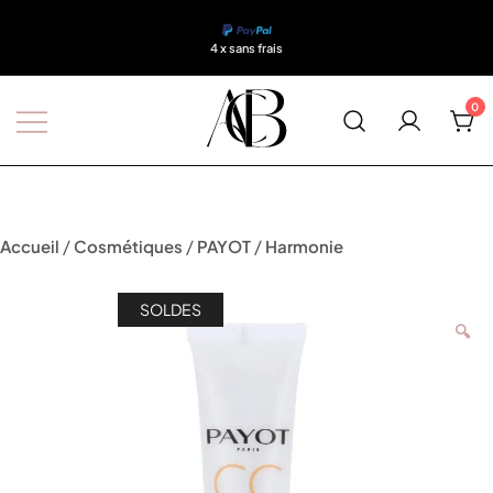
4 x sans frais
0
Boutique A'Corps Beauté
/
/
/
Accueil
Cosmétiques
PAYOT
Harmonie
SOLDES
🔍