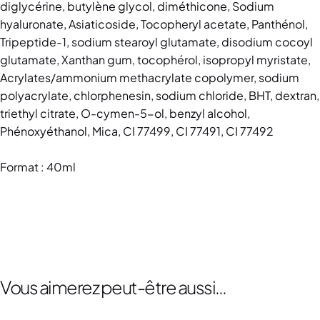
diglycérine, butylène glycol, diméthicone, Sodium
hyaluronate, Asiaticoside, Tocopheryl acetate, Panthénol,
Tripeptide-1, sodium stearoyl glutamate, disodium cocoyl
glutamate, Xanthan gum, tocophérol, isopropyl myristate,
Acrylates/ammonium methacrylate copolymer, sodium
polyacrylate, chlorphenesin, sodium chloride, BHT, dextran,
triethyl citrate, O-cymen-5-ol, benzyl alcohol,
Phénoxyéthanol, Mica, CI 77499, CI 77491, CI 77492
Format : 40ml
Vous aimerez peut-être aussi…