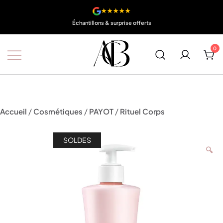
★★★★★
Échantillons & surprise offerts
0
Boutique A'Corps Beauté
/
/
/
Accueil
Cosmétiques
PAYOT
Rituel Corps
SOLDES
🔍