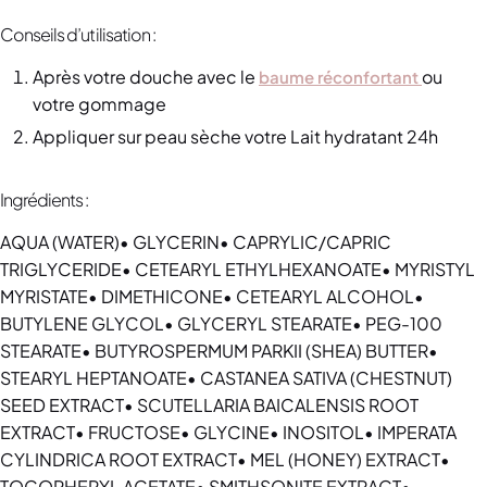
Conseils d’utilisation :
Après votre douche avec le
ou
baume réconfortant
votre gommage
Appliquer sur peau sèche votre Lait hydratant 24h
Ingrédients :
AQUA (WATER)• GLYCERIN• CAPRYLIC/CAPRIC
TRIGLYCERIDE• CETEARYL ETHYLHEXANOATE• MYRISTYL
MYRISTATE• DIMETHICONE• CETEARYL ALCOHOL•
BUTYLENE GLYCOL• GLYCERYL STEARATE• PEG-100
STEARATE• BUTYROSPERMUM PARKII (SHEA) BUTTER•
STEARYL HEPTANOATE• CASTANEA SATIVA (CHESTNUT)
SEED EXTRACT• SCUTELLARIA BAICALENSIS ROOT
EXTRACT• FRUCTOSE• GLYCINE• INOSITOL• IMPERATA
CYLINDRICA ROOT EXTRACT• MEL (HONEY) EXTRACT•
TOCOPHERYL ACETATE• SMITHSONITE EXTRACT•