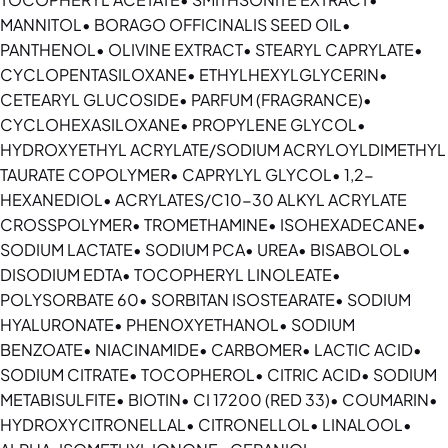
MANNITOL• BORAGO OFFICINALIS SEED OIL•
PANTHENOL• OLIVINE EXTRACT• STEARYL CAPRYLATE•
CYCLOPENTASILOXANE• ETHYLHEXYLGLYCERIN•
CETEARYL GLUCOSIDE• PARFUM (FRAGRANCE)•
CYCLOHEXASILOXANE• PROPYLENE GLYCOL•
HYDROXYETHYL ACRYLATE/SODIUM ACRYLOYLDIMETHYL
TAURATE COPOLYMER• CAPRYLYL GLYCOL• 1,2-
HEXANEDIOL• ACRYLATES/C10-30 ALKYL ACRYLATE
CROSSPOLYMER• TROMETHAMINE• ISOHEXADECANE•
SODIUM LACTATE• SODIUM PCA• UREA• BISABOLOL•
DISODIUM EDTA• TOCOPHERYL LINOLEATE•
POLYSORBATE 60• SORBITAN ISOSTEARATE• SODIUM
HYALURONATE• PHENOXYETHANOL• SODIUM
BENZOATE• NIACINAMIDE• CARBOMER• LACTIC ACID•
SODIUM CITRATE• TOCOPHEROL• CITRIC ACID• SODIUM
METABISULFITE• BIOTIN• CI 17200 (RED 33)• COUMARIN•
HYDROXYCITRONELLAL• CITRONELLOL• LINALOOL•