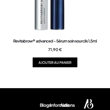
Revitabrow® advanced – Sérum soin sourcils 1,5ml
71,90
€
AJOUTER AU PANIER
Blogs
Informations
Aide