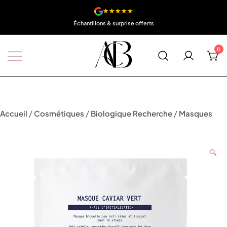
★★★★★
4 x 
& surprise offerts
0
Boutique A'Corps Beauté
/
/
/
Accueil
Cosmétiques
Biologique Recherche
Masques
🔍