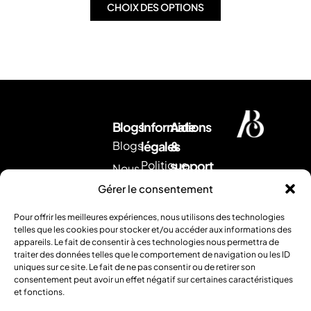
CHOIX DES OPTIONS
Blogs
Informations
Aide
Blogs
légales
&
Politique
support
Nous
d'expédition
Envoyez
contacter
Gérer le consentement
nous
CGV
Retour &
un
Pour offrir les meilleures expériences, nous utilisons des technologies
remboursement
Mentions
mail
.
telles que les cookies pour stocker et/ou accéder aux informations des
Ou
appareils. Le fait de consentir à ces technologies nous permettra de
légales
FAQ
traiter des données telles que le comportement de navigation ou les ID
contactez
uniques sur ce site. Le fait de ne pas consentir ou de retirer son
nous
consentement peut avoir un effet négatif sur certaines caractéristiques
par
et fonctions.
téléphone