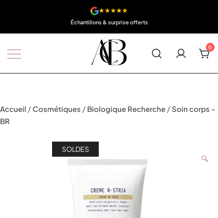
4 x sans frais
fferts
0
Boutique A'Corps Beauté
/
/
/
Accueil
Cosmétiques
Biologique Recherche
Soin corps -
BR
SOLDES
🔍