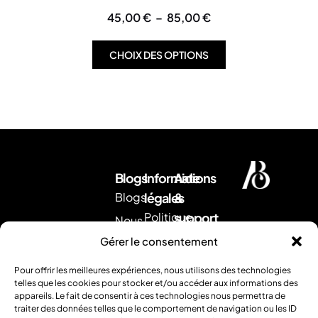
45,00
€
–
85,00
€
CHOIX DES OPTIONS
Blogs
Informations
Aide
Blogs
légales
&
Politique
support
Nous
d'expédition
Envoyez
contacter
Gérer le consentement
nous
CGV
Retour &
un
Pour offrir les meilleures expériences, nous utilisons des technologies
remboursement
Mentions
mail
.
telles que les cookies pour stocker et/ou accéder aux informations des
Ou
appareils. Le fait de consentir à ces technologies nous permettra de
légales
FAQ
traiter des données telles que le comportement de navigation ou les ID
contactez