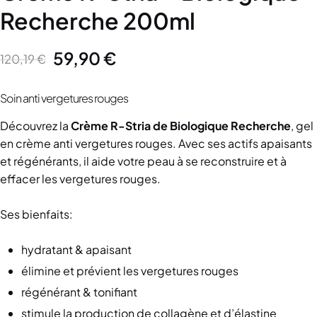
Recherche 200ml
59,90
€
120,19
€
Soin anti vergetures rouges
Découvrez la
Crème R-Stria
de Biologique
Recherche
, gel
en crème anti vergetures rouges. Avec ses actifs apaisants
et régénérants, il aide votre peau à se reconstruire et à
effacer les vergetures rouges.
Ses bienfaits:
hydratant & apaisant
élimine et prévient les vergetures rouges
régénérant & tonifiant
stimule la production de collagène et d’élastine