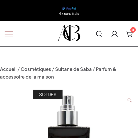
4 x sans frais
0
Boutique A'Corps Beauté
/
/
/
Accueil
Cosmétiques
Sultane de Saba
Parfum &
accessoire de la maison
SOLDES
🔍