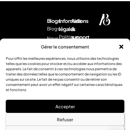
Blogs
Informations
Aide
Blogs
légales
&
Politique
support
Nous
d'expédition
Envoyez
contacter
Gérer le consentement
nous
CGV
Retour &
un
Pour offrir les meilleures expériences, nous utilisons des technologies
remboursement
Mentions
mail
.
telles que les cookies pour stocker et/ou accéder aux informations des
Ou
appareils. Le fait de consentir à ces technologies nous permettra de
légales
FAQ
traiter des données telles que le comportement de navigation ou les ID
contactez
uniques sur ce site. Le fait de ne pas consentir ou de retirer son
nous
consentement peut avoir un effet négatif sur certaines caractéristiques
par
et fonctions.
téléphone
:
Accepter
0354952120
.
Refuser