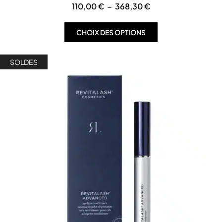
110,00
€
–
368,30
€
CHOIX DES OPTIONS
SOLDES