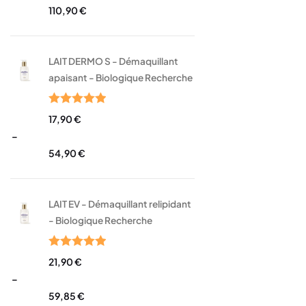
110,90
€
LAIT DERMO S - Démaquillant
apaisant - Biologique Recherche
Note
5.00
17,90
€
sur 5
–
54,90
€
LAIT EV - Démaquillant relipidant
- Biologique Recherche
Note
5.00
21,90
€
sur 5
–
59,85
€