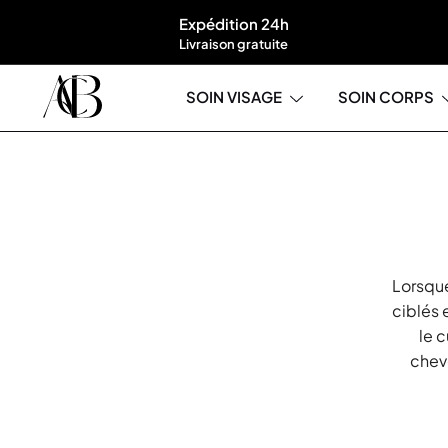
Expédition 24h
Livraison gratuite
SOIN VISAGE
SOIN CORPS
Boutique A'Corps Beauté
Lorsque
ciblés 
le c
cheve