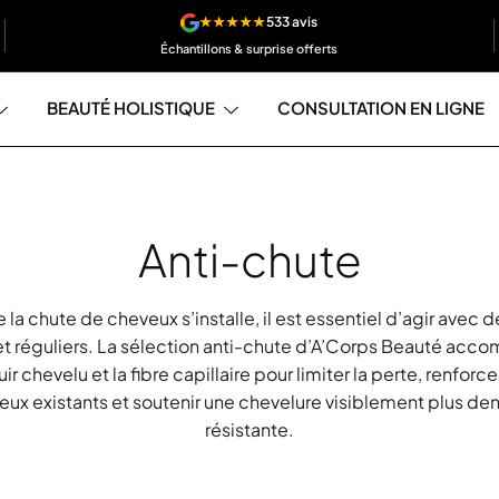
★★★★★
533 avis
Échantillons & surprise offerts
BEAUTÉ HOLISTIQUE
CONSULTATION EN LIGNE
Anti-chute
 la chute de cheveux s’installe, il est essentiel d’agir avec d
et réguliers. La sélection anti-chute d’A’Corps Beauté ac
uir chevelu et la fibre capillaire pour limiter la perte, renforce
ux existants et soutenir une chevelure visiblement plus de
résistante.