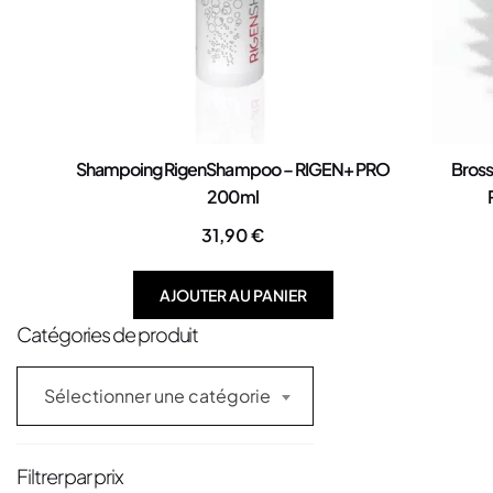
Shampoing RigenShampoo – RIGEN+ PRO
Bross
200ml
31,90
€
AJOUTER AU PANIER
Catégories de produit
Sélectionner une catégorie
Filtrer par prix