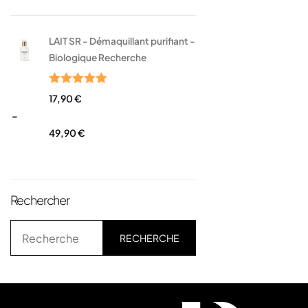
LAIT SR - Démaquillant purifiant -
Biologique Recherche
Note
5.00
17,90
€
sur 5
–
49,90
€
Rechercher
RECHERCHE