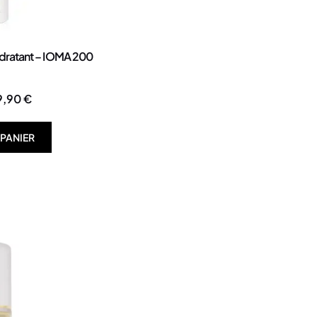
dratant – IOMA 200
9,90
€
 PANIER