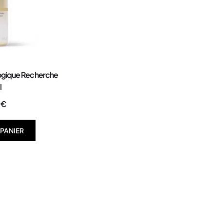
logique Recherche
l
0
€
 PANIER