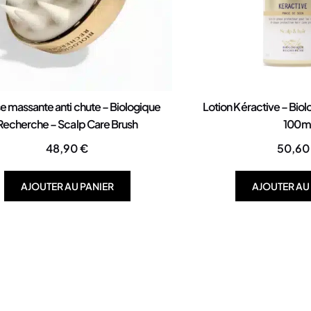
e massante anti chute – Biologique
Lotion Kéractive – Bio
Recherche – Scalp Care Brush
100m
48,90
€
50,6
AJOUTER AU PANIER
AJOUTER AU