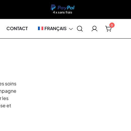
4 x sans frais
0
CONTACT
FRANÇAIS
es soins
compagne
r les
nse et