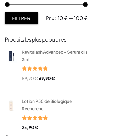
Prix :
10 €
—
100 €
FILTRER
Produits les plus populaires
Revitalash Advanced - Serum cils
2ml
Note
5.00
89,90
€
69,90
€
sur 5
Lotion P50 de Biologique
Recherche
Note
5.00
25,90
€
sur 5
–