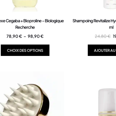
e Cegaba + Bioproline – Biologique
Shampoing Revitalize Hy
Recherche
ml
78,90
€
–
98,90
€
24,80
€
1
CHOIX DES OPTIONS
AJOUTER AU