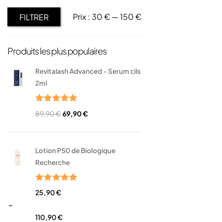
Prix :
30 €
—
150 €
FILTRER
Produits les plus populaires
Revitalash Advanced - Serum cils
2ml
Note
5.00
89,90
€
69,90
€
sur 5
Lotion P50 de Biologique
Recherche
Note
5.00
25,90
€
sur 5
–
110,90
€