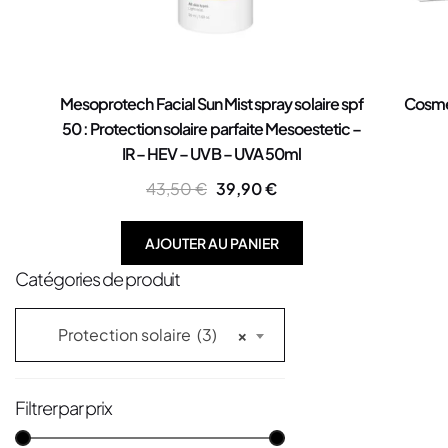
Mesoprotech Facial Sun Mist spray solaire spf
Cosme
50 : Protection solaire parfaite Mesoestetic –
IR – HEV – UVB – UVA 50ml
43,50
€
39,90
€
AJOUTER AU PANIER
Catégories de produit
Protection solaire (3)
×
Filtrer par prix