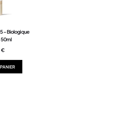
5 – Biologique
 50ml
0
€
 PANIER