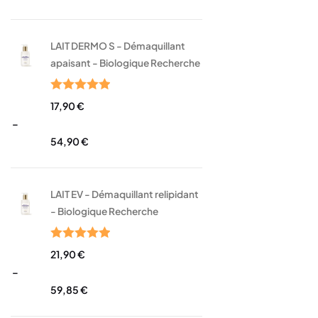
LAIT DERMO S - Démaquillant
apaisant - Biologique Recherche
Note
5.00
17,90
€
sur 5
–
54,90
€
LAIT EV - Démaquillant relipidant
- Biologique Recherche
Note
5.00
21,90
€
sur 5
–
59,85
€