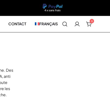
4 x sans frais
0
CONTACT
FRANÇAIS
he. Des
, anti
toute
re les
che.