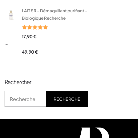
LAIT SR - Démaquillant purifiant -
Biologique Recherche
Note
5.00
17,90
€
sur 5
–
49,90
€
Rechercher
RECHERCHE