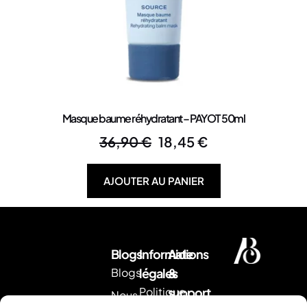
Masque baume réhydratant – PAYOT 50ml
36,90
€
18,45
€
AJOUTER AU PANIER
Blogs
Informations
Aide
Blogs
légales
&
Politique
support
Nous