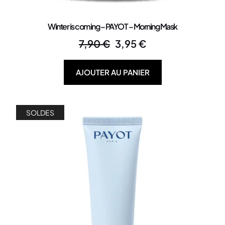
Winter is coming – PAYOT – Morning Mask
7,90
€
3,95
€
AJOUTER AU PANIER
SOLDES