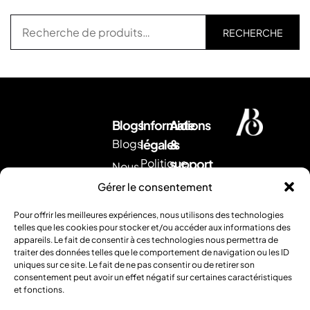
RECHERCHE
Blogs
Informations
Aide
Blogs
légales
&
Politique
support
Nous
d'expédition
Envoyez
contacter
Gérer le consentement
nous
CGV
Retour &
un
Pour offrir les meilleures expériences, nous utilisons des technologies
remboursement
Mentions
mail
.
telles que les cookies pour stocker et/ou accéder aux informations des
Ou
appareils. Le fait de consentir à ces technologies nous permettra de
légales
FAQ
traiter des données telles que le comportement de navigation ou les ID
contactez
uniques sur ce site. Le fait de ne pas consentir ou de retirer son
nous
consentement peut avoir un effet négatif sur certaines caractéristiques
par
et fonctions.
téléphone