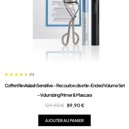
(1)
Coffret Revitalash Sensitive – Recourbe cils et le-Ended Volume Set
– Volumizing Primer & Mascara
129,90
€
89,90
€
AJOUTER AU PANIER