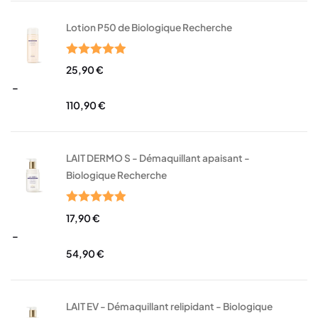
Lotion P50 de Biologique Recherche
Note
5.00
25,90
€
sur 5
–
110,90
€
LAIT DERMO S - Démaquillant apaisant -
Biologique Recherche
Note
5.00
17,90
€
sur 5
–
54,90
€
LAIT EV - Démaquillant relipidant - Biologique