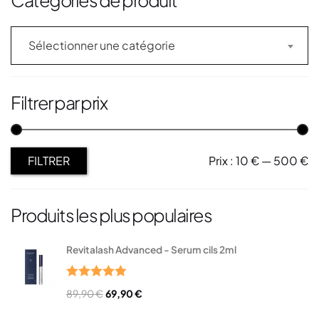
Sélectionner une catégorie
Filtrer par prix
Prix :
10 €
—
500 €
FILTRER
Produits les plus populaires
Revitalash Advanced - Serum cils 2ml
Note
5.00
89,90
€
69,90
€
sur 5