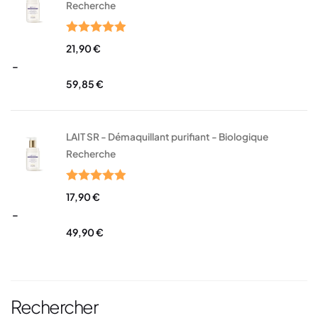
Recherche
Note
5.00
21,90
€
sur 5
–
59,85
€
LAIT SR - Démaquillant purifiant - Biologique
Recherche
Note
5.00
17,90
€
sur 5
–
49,90
€
Rechercher