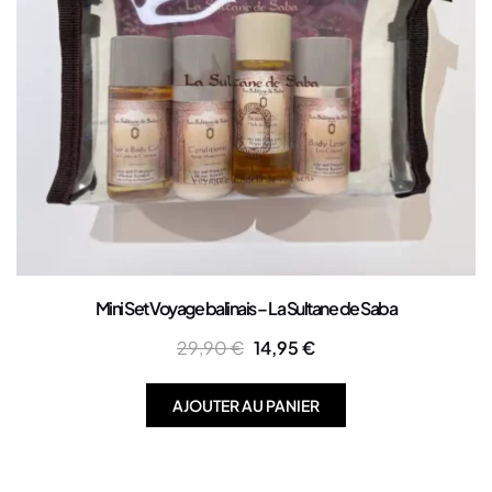
Mini Set Voyage balinais – La Sultane de Saba
29,90
€
14,95
€
AJOUTER AU PANIER