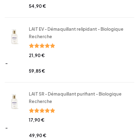
54,90
€
LAIT EV - Démaquillant relipidant - Biologique
Recherche
Note
5.00
21,90
€
sur 5
–
59,85
€
LAIT SR - Démaquillant purifiant - Biologique
Recherche
Note
5.00
17,90
€
sur 5
–
49,90
€