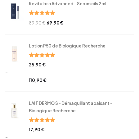
Revitalash Advanced - Serum cils 2ml
Note
5.00
89,90
€
69,90
€
sur 5
Lotion P50 de Biologique Recherche
Note
5.00
25,90
€
sur 5
–
110,90
€
LAIT DERMO S - Démaquillant apaisant -
Biologique Recherche
Note
5.00
17,90
€
sur 5
–