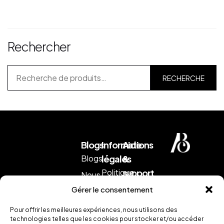
Rechercher
RECHERCHE
Blogs
Informations
Aide
Blogs
légales
&
Politique
support
Nous
d'expédition
Envoyez
contacter
Gérer le consentement
nous
CGV
Retour &
un
Pour offrir les meilleures expériences, nous utilisons des
remboursement
Mentions
mail
.
technologies telles que les cookies pour stocker et/ou accéder